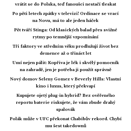
vrátit se do Polska, teď fanoušci nestačí tleskat
Po pěti letech zpátky v televizi! Ordinace se vrací
na Novu, má to ale jeden háček
Pět tváří Stinga: Od klasických balad přes svižné
rytmy po temnější vzpomínání
Tři faktory ve středním věku prodlužují život bez
demence až o třináct let
Umí nejen pálit: Kopřiva je lék i skvělý pomocník
na zahradě, jen je potřeba ji použít správně
Nový domov Seleny Gomez v Beverly Hills: Vlastní
kino i luxus, který překvapí
Kupujete ojetý plug-in hybrid? Bez ověřeného
reportu baterie riskujete, že vám zbude drahý
spalovák
Polák může v UFC překonat Chabibův rekord. Chybí
mu šest takedownů