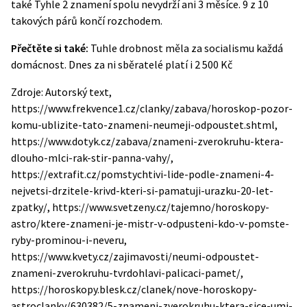
také
Tyhle 2 znamení spolu nevydrží ani 3 měsíce. 9 z 10
takových párů končí rozchodem
.
Přečtěte si také:
Tuhle drobnost měla za socialismu každá
domácnost. Dnes za ni sběratelé platí i 2 500 Kč
Zdroje: Autorský text,
https://www.frekvence1.cz/clanky/zabava/horoskop-pozor-
komu-ublizite-tato-znameni-neumeji-odpoustet.shtml,
https://www.dotyk.cz/zabava/znameni-zverokruhu-ktera-
dlouho-mlci-rak-stir-panna-vahy/,
https://extrafit.cz/pomstychtivi-lide-podle-znameni-4-
nejvetsi-drzitele-krivd-kteri-si-pamatuji-urazku-20-let-
zpatky/, https://www.svetzeny.cz/tajemno/horoskopy-
astro/ktere-znameni-je-mistr-v-odpusteni-kdo-v-pomste-
ryby-prominou-i-neveru,
https://www.kvety.cz/zajimavosti/neumi-odpoustet-
znameni-zverokruhu-tvrdohlavi-palicaci-pamet/,
https://horoskopy.blesk.cz/clanek/nove-horoskopy-
astroclanky/630382/5-znameni-zverokruhu-ktera-sice-umi-