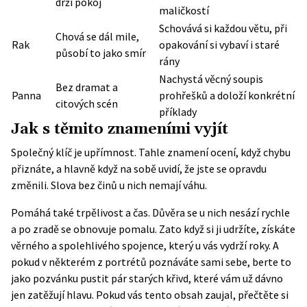
drží pokoj
maličkostí
Schovává si každou větu, při
Chová se dál mile,
Rak
opakování si vybaví i staré
působí to jako smír
rány
Nachystá věcný soupis
Bez dramat a
Panna
prohřešků a doloží konkrétní
citových scén
příklady
Jak s těmito znameními vyjít
Společný klíč je upřímnost. Tahle znamení ocení, když chybu
přiznáte, a hlavně když na sobě uvidí, že jste se opravdu
změnili. Slova bez činů u nich nemají váhu.
Pomáhá také trpělivost a čas. Důvěra se u nich nesází rychle
a po zradě se obnovuje pomalu. Zato když si ji udržíte, získáte
věrného a spolehlivého spojence, který u vás vydrží roky. A
pokud v některém z portrétů poznáváte sami sebe, berte to
jako pozvánku pustit pár starých křivd, které vám už dávno
jen zatěžují hlavu.
Pokud vás tento obsah zaujal, přečtěte si