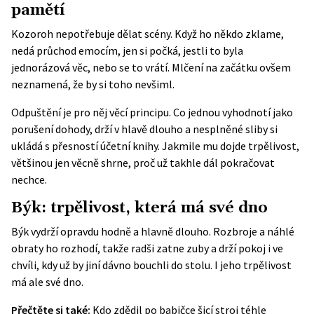
pamětí
Kozoroh nepotřebuje dělat scény. Když ho někdo zklame,
nedá průchod emocím, jen si počká, jestli to byla
jednorázová věc, nebo se to vrátí. Mlčení na začátku ovšem
neznamená, že by si toho nevšiml.
Odpuštění je pro něj věcí principu. Co jednou vyhodnotí jako
porušení dohody, drží v hlavě dlouho a nesplněné sliby si
ukládá s přesností účetní knihy. Jakmile mu dojde trpělivost,
většinou jen věcně shrne, proč už takhle dál pokračovat
nechce.
Býk: trpělivost, která má své dno
Býk vydrží opravdu hodně a hlavně dlouho. Rozbroje a náhlé
obraty ho rozhodí, takže radši zatne zuby a drží pokoj i ve
chvíli, kdy už by jiní dávno bouchli do stolu. I jeho trpělivost
má ale své dno.
Přečtěte si také:
Kdo zdědil po babičce šicí stroj téhle