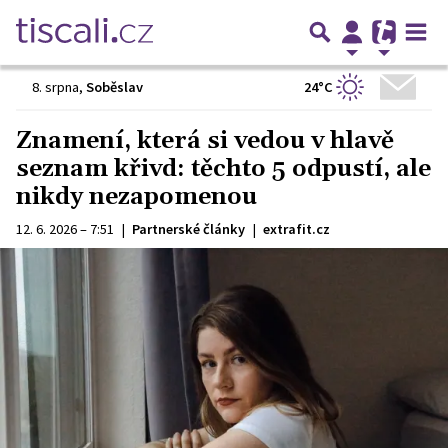
24°C
8. srpna
,
Soběslav
Znamení, která si vedou v hlavě
seznam křivd: těchto 5 odpustí, ale
nikdy nezapomenou
12. 6. 2026 – 7:51
|
Partnerské články
|
extrafit.cz