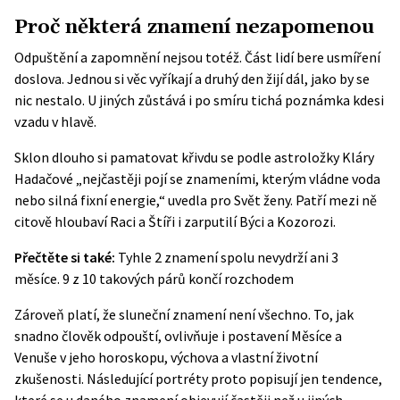
Proč některá znamení nezapomenou
Odpuštění a zapomnění nejsou totéž. Část lidí bere usmíření
doslova. Jednou si věc vyříkají a druhý den žijí dál, jako by se
nic nestalo. U jiných zůstává i po smíru tichá poznámka kdesi
vzadu v hlavě.
Sklon dlouho si pamatovat křivdu se podle astroložky Kláry
Hadačové „nejčastěji pojí se znameními, kterým vládne voda
nebo silná fixní energie,“ uvedla pro Svět ženy. Patří mezi ně
citově hloubaví Raci a Štíři i zarputilí Býci a Kozorozi.
Přečtěte si také:
Tyhle 2 znamení spolu nevydrží ani 3
měsíce. 9 z 10 takových párů končí rozchodem
Zároveň platí, že sluneční znamení není všechno. To, jak
snadno člověk odpouští, ovlivňuje i postavení Měsíce a
Venuše v jeho horoskopu, výchova a vlastní životní
zkušenosti. Následující portréty proto popisují jen tendence,