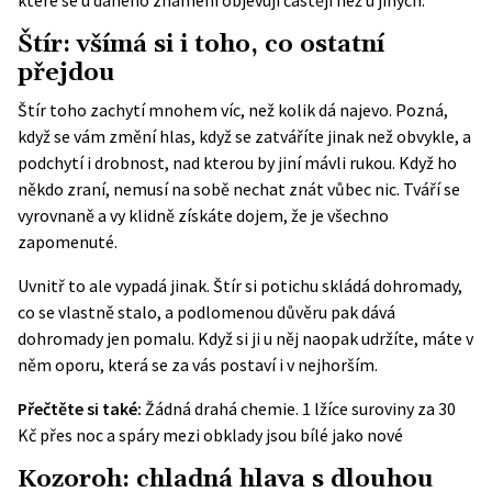
které se u daného znamení objevují častěji než u jiných.
Štír: všímá si i toho, co ostatní
přejdou
Štír toho zachytí mnohem víc, než kolik dá najevo. Pozná,
když se vám změní hlas, když se zatváříte jinak než obvykle, a
podchytí i drobnost, nad kterou by jiní mávli rukou. Když ho
někdo zraní, nemusí na sobě nechat znát vůbec nic. Tváří se
vyrovnaně a vy klidně získáte dojem, že je všechno
zapomenuté.
Uvnitř to ale vypadá jinak. Štír si potichu skládá dohromady,
co se vlastně stalo, a podlomenou důvěru pak dává
dohromady jen pomalu. Když si ji u něj naopak udržíte, máte v
něm oporu, která se za vás postaví i v nejhorším.
Přečtěte si také:
Žádná drahá chemie. 1 lžíce suroviny za 30
Kč přes noc a spáry mezi obklady jsou bílé jako nové
Kozoroh: chladná hlava s dlouhou