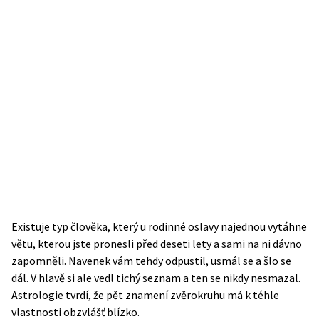
Existuje typ člověka, který u rodinné oslavy najednou vytáhne
větu, kterou jste pronesli před deseti lety a sami na ni dávno
zapomněli. Navenek vám tehdy odpustil, usmál se a šlo se
dál. V hlavě si ale vedl tichý seznam a ten se nikdy nesmazal.
Astrologie tvrdí, že pět znamení zvěrokruhu má k téhle
vlastnosti obzvlášť blízko.