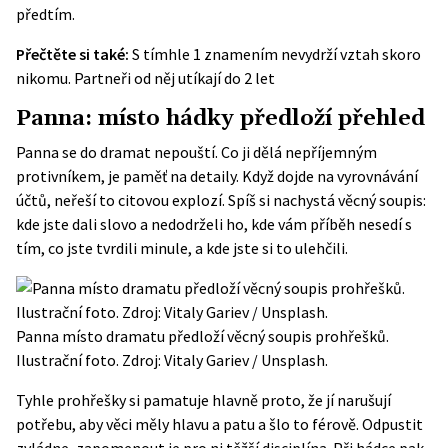
předtím.
Přečtěte si také:
S tímhle 1 znamením nevydrží vztah skoro
nikomu. Partneři od něj utíkají do 2 let
Panna: místo hádky předloží přehled
Panna se do dramat nepouští. Co ji dělá nepříjemným
protivníkem, je paměť na detaily. Když dojde na vyrovnávání
účtů, neřeší to citovou explozí. Spíš si nachystá věcný soupis:
kde jste dali slovo a nedodrželi ho, kde vám příběh nesedí s
tím, co jste tvrdili minule, a kde jste si to ulehčili.
Panna místo dramatu předloží věcný soupis prohřešků.
Ilustrační foto. Zdroj: Vitaly Gariev / Unsplash.
Tyhle prohřešky si pamatuje hlavně proto, že jí narušují
potřebu, aby věci měly hlavu a patu a šlo to férově. Odpustit