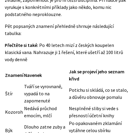
zvládne, zapomenout je pro ni těžší disciplína. Při hádce pak
vyrukuje s konkrétními příklady jako někdo, komu nic
podstatného neproklouzne.
Pět popsaných znamení přehledně shrnuje následující
tabulka:
Přečtěte si také:
Po 40 letech mizí z českých koupelen
klasická vana. Nahrazuje ji 1 řešení, které ušetří až 100 litrů
vody denně
Jak se projeví jeho seznam
Znamení
Navenek
křivd
Tváří se vyrovnaně,
Potichu si skládá, co se stalo,
Štír
vypadá to na
a důvěru obnovuje pomalu
zapomenuté
Nedává průchod
Nesplněné sliby si vede s
Kozoroh
emocím, mlčí
přesností účetní knihy
Po opakovaném zklamání
Dlouho zatne zuby a
Býk
vytáhne celou sbírku