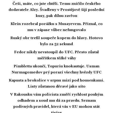
Češi, máte, co jste chtěli. Temu zničilo českého
dodavatele Alzy. Švadleny v Prostějově šijí poslední
kusy, pak dílnu zavřou
Klein rozebral porážku s Musayevem. Přiznal, co
mu v zápase vůbec nefungovalo
Ruský obr trefil soupeře kopem do hlavy. Hotovo
bylo za 52 sekund
Fedor nikdy nevstoupil do UFC. Přesto zůstal
měřítkem těžké váhy
Pimbletta ukončí, Topuriu knokautuje. Usman
Nurmagomedov prý porazí všechny hvězdy UFC
Kapusta a brokolice v srpnu mizí pod housenkami.
Listy zůstanou děravé jako síto
V Rakousku vám policista změří rychlost pouhým
odhadem a soud mu dá za pravdu. Seznam
podivných pravidel, která vás v EU mohou stát
tisíce