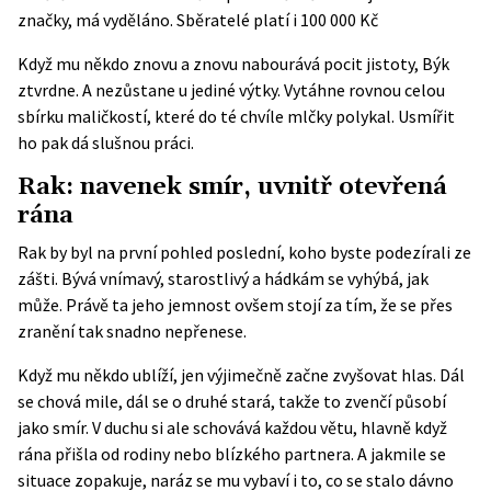
značky, má vyděláno. Sběratelé platí i 100 000 Kč
Když mu někdo znovu a znovu nabourává pocit jistoty, Býk
ztvrdne. A nezůstane u jediné výtky. Vytáhne rovnou celou
sbírku maličkostí, které do té chvíle mlčky polykal. Usmířit
ho pak dá slušnou práci.
Rak: navenek smír, uvnitř otevřená
rána
Rak by byl na první pohled poslední, koho byste podezírali ze
zášti. Bývá vnímavý, starostlivý a hádkám se vyhýbá, jak
může. Právě ta jeho jemnost ovšem stojí za tím, že se přes
zranění tak snadno nepřenese.
Když mu někdo ublíží, jen výjimečně začne zvyšovat hlas. Dál
se chová mile, dál se o druhé stará, takže to zvenčí působí
jako smír. V duchu si ale schovává každou větu, hlavně když
rána přišla od rodiny nebo blízkého partnera. A jakmile se
situace zopakuje, naráz se mu vybaví i to, co se stalo dávno