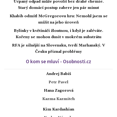
Ucpaný odpad může povolit bez drahé chemie.
Starý domácí postup zabere jen pár minut
Khabib odmítl McGregorovu hru: Nemohl jsem se
snížit na jeho úroveň
Bylinky v květináči žloutnou, i když je zaléváte.
Kořeny se mohou dusit v mokrém substrátu
RFA je silnější na Slovensku, tvrdí Marhanský. V
Česku přiznal problémy
O kom se mluví - Osobnosti.cz
Andrej Babiš
Petr Pavel
Hana Zagorová
Kazma Kazmitch
Kim Kardashian