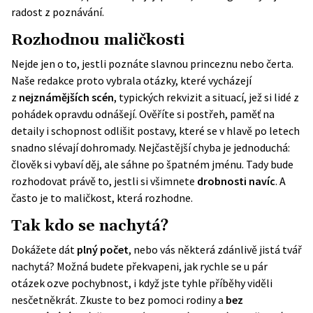
radost z poznávání.
Rozhodnou maličkosti
Nejde jen o to, jestli poznáte slavnou princeznu nebo čerta.
Naše redakce proto vybrala otázky, které vycházejí
z
nejznámějších scén
, typických rekvizit a situací, jež si lidé z
pohádek opravdu odnášejí. Ověříte si postřeh, paměť na
detaily i schopnost odlišit postavy, které se v hlavě po letech
snadno slévají dohromady. Nejčastější chyba je jednoduchá:
člověk si vybaví děj, ale sáhne po špatném jménu. Tady bude
rozhodovat právě to, jestli si všimnete
drobnosti navíc
. A
často je to maličkost, která rozhodne.
Tak kdo se nachytá?
Dokážete dát
plný počet
, nebo vás některá zdánlivě jistá tvář
nachytá? Možná budete překvapeni, jak rychle se u pár
otázek ozve pochybnost, i když jste tyhle příběhy viděli
nesčetněkrát. Zkuste to bez pomoci rodiny a
bez