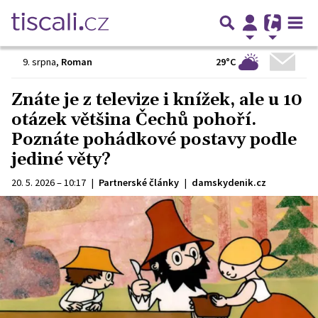
29°C
9. srpna
,
Roman
Znáte je z televize i knížek, ale u 10
otázek většina Čechů pohoří.
Poznáte pohádkové postavy podle
jediné věty?
20. 5. 2026 – 10:17
|
Partnerské články
|
damskydenik.cz