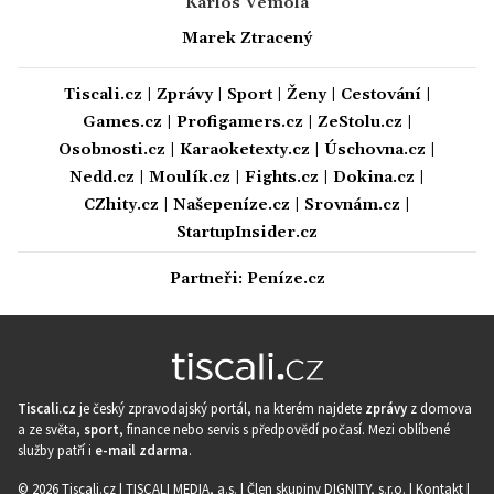
Karlos Vémola
Marek Ztracený
Tiscali.cz
|
Zprávy
|
Sport
|
Ženy
|
Cestování
|
Games.cz
|
Profigamers.cz
|
ZeStolu.cz
|
Osobnosti.cz
|
Karaoketexty.cz
|
Úschovna.cz
|
Nedd.cz
|
Moulík.cz
|
Fights.cz
|
Dokina.cz
|
CZhity.cz
|
Našepeníze.cz
|
Srovnám.cz
|
StartupInsider.cz
Partneři:
Peníze.cz
Tiscali.cz
je český zpravodajský portál, na kterém najdete
zprávy
z domova
a ze světa,
sport
, finance nebo servis s předpovědí počasí. Mezi oblíbené
služby patří i
e-mail zdarma
.
© 2026 Tiscali.cz |
TISCALI MEDIA, a.s.
|
Člen skupiny DIGNITY, s.r.o.
|
Kontakt
|