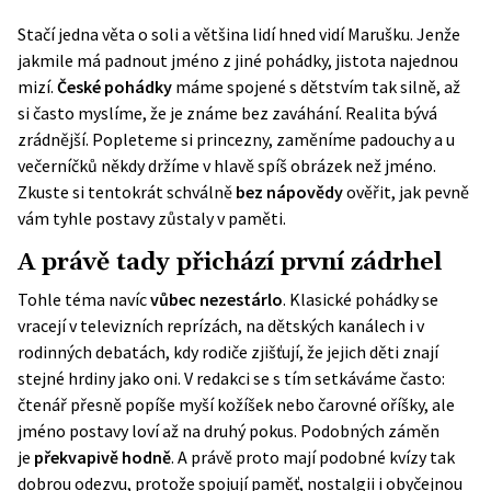
Stačí jedna věta o soli a většina lidí hned vidí Marušku. Jenže
jakmile má padnout jméno z jiné pohádky, jistota najednou
mizí.
České pohádky
máme spojené s dětstvím tak silně, až
si často myslíme, že je známe bez zaváhání. Realita bývá
zrádnější. Popleteme si princezny, zaměníme padouchy a u
večerníčků někdy držíme v hlavě spíš obrázek než jméno.
Zkuste si tentokrát schválně
bez nápovědy
ověřit, jak pevně
vám tyhle postavy zůstaly v paměti.
A právě tady přichází první zádrhel
Tohle téma navíc
vůbec nezestárlo
. Klasické pohádky se
vracejí v televizních reprízách, na dětských kanálech i v
rodinných debatách, kdy rodiče zjišťují, že jejich děti znají
stejné hrdiny jako oni. V redakci se s tím setkáváme často:
čtenář přesně popíše myší kožíšek nebo čarovné oříšky, ale
jméno postavy loví až na druhý pokus. Podobných záměn
je
překvapivě hodně
. A právě proto mají podobné kvízy tak
dobrou odezvu, protože spojují paměť, nostalgii i obyčejnou