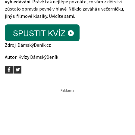
vyhledávání
. Právě tak nejlépe poznáte, co vám z dětství
zůstalo opravdu pevně v hlavě. Někdo zaváhá u večerníčku,
jiný u filmové klasiky. Uvidíte sami.
Zdroj:
DámskýDeník.cz
Autor:
Kvízy DámskýDeník