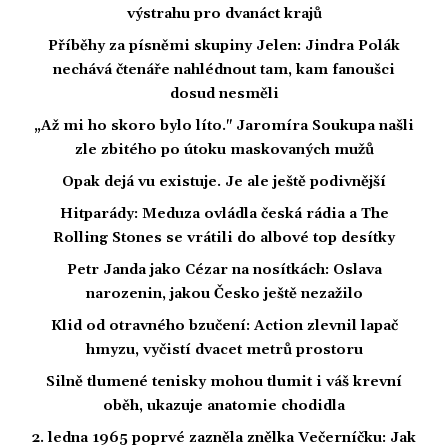
výstrahu pro dvanáct krajů
Příběhy za písněmi skupiny Jelen: Jindra Polák
nechává čtenáře nahlédnout tam, kam fanoušci
dosud nesměli
„Až mi ho skoro bylo líto." Jaromíra Soukupa našli
zle zbitého po útoku maskovaných mužů
Opak dejá vu existuje. Je ale ještě podivnější
Hitparády: Meduza ovládla česká rádia a The
Rolling Stones se vrátili do albové top desítky
Petr Janda jako Cézar na nosítkách: Oslava
narozenin, jakou Česko ještě nezažilo
Klid od otravného bzučení: Action zlevnil lapač
hmyzu, vyčistí dvacet metrů prostoru
Silně tlumené tenisky mohou tlumit i váš krevní
oběh, ukazuje anatomie chodidla
2. ledna 1965 poprvé zazněla znělka Večerníčku: Jak