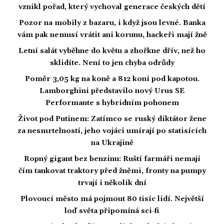
vznikl pořad, který vychoval generace českých dětí
Pozor na mobily z bazaru, i když jsou levné. Banka
vám pak nemusí vrátit ani korunu, hackeři mají žně
Letní salát vyběhne do květu a zhořkne dřív, než ho
sklidíte. Není to jen chyba odrůdy
Poměr 3,05 kg na koně a 812 koní pod kapotou.
Lamborghini představilo nový Urus SE
Performante s hybridním pohonem
Život pod Putinem: Zatímco se ruský diktátor žene
za nesmrtelností, jeho vojáci umírají po statisících
na Ukrajině
Ropný gigant bez benzinu: Ruští farmáři nemají
čím tankovat traktory před žněmi, fronty na pumpy
trvají i několik dní
Plovoucí město má pojmout 80 tisíc lidí. Největší
loď světa připomíná sci-fi