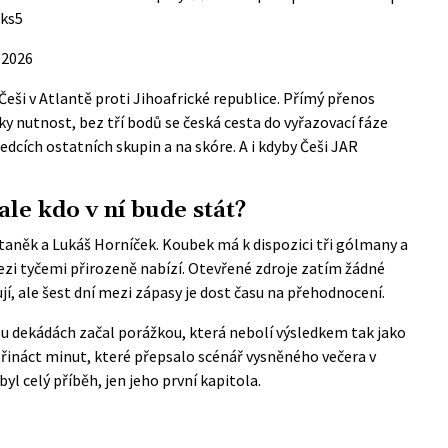
Mks5
 2026
Češi v Atlantě proti Jihoafrické republice. Přímý přenos
cky nutnost, bez tří bodů se česká cesta do vyřazovací fáze
edcích ostatních skupin a na skóre. A i kdyby Češi JAR
ale kdo v ní bude stát?
 Staněk a Lukáš Horníček. Koubek má k dispozici tři gólmany a
zi tyčemi přirozeně nabízí. Otevřené zdroje zatím žádné
, ale šest dní mezi zápasy je dost času na přehodnocení.
ou dekádách začal porážkou, která nebolí výsledkem tak jako
řináct minut, které přepsalo scénář vysněného večera v
yl celý příběh, jen jeho první kapitola.