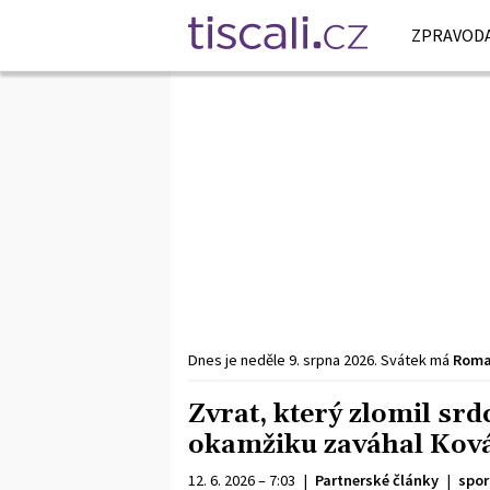
ZPRAVODA
Dnes je
neděle
9. srpna
2026
.
Svátek má
Rom
Zvrat, který zlomil sr
okamžiku zaváhal Ková
12. 6. 2026 – 7:03
|
Partnerské články
|
spor