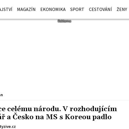
JSTVÍ
MAGAZÍN
EKONOMIKA
SPORT
CESTOVÁNÍ
ŽENY
an
dce celému národu. V rozhodujícím
ř a Česko na MS s Koreou padlo
tyzive.cz