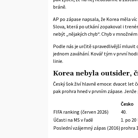
bráně.
AP
po zápase napsala, že Korea měla víc 
Slova, která po utkání zopakoval i trené
nebýt „nějakých chyb“. Chyb v množném č
Podle nás je určitě spravedlivější mluvit
jednom zaváhání. Kovář tým v první hodin
linie.
Korea nebyla outsider, č
Český šok živí hlavně emoce: dvacet let 
pak prohra hned v prvním zápase. Jenže 
Česko
FIFA ranking (červen 2026)
40.
Účasti na MS v řadě
1. po 20
Poslední vzájemný zápas (2016)
prohra 1