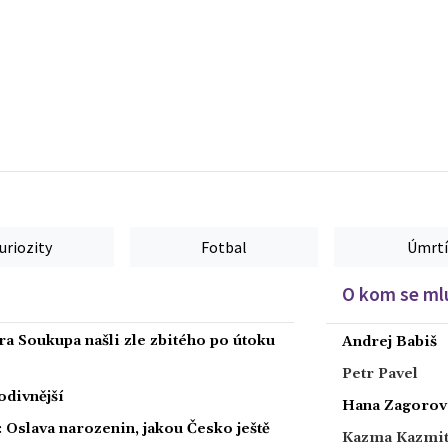
uriozity
Fotbal
Úmrtí
O kom se mlu
ra Soukupa našli zle zbitého po útoku
Andrej Babiš
Petr Pavel
podivnější
Hana Zagorov
: Oslava narozenin, jakou Česko ještě
Kazma Kazmi