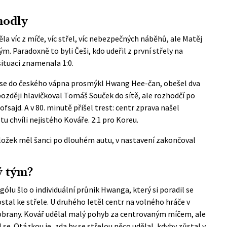
hodly
la víc z míče, víc střel, víc nebezpečných náběhů, ale Matěj
m. Paradoxně to byli Češi, kdo udeřil z první střely na
situaci znamenala 1:0.
ě se do českého vápna prosmýkl Hwang Hee-čan, obešel dva
později hlavičkoval Tomáš Souček do sítě, ale rozhodčí po
sajd. A v 80. minutě přišel trest: centr zprava našel
tu chvíli nejistého Kováře. 2:1 pro Koreu.
Hložek měl šanci po dlouhém autu, v nastavení zakončoval
ý tým?
 gólu šlo o individuální průnik Hwanga, který si poradil se
stal ke střele. U druhého letěl centr na volného hráče v
obrany. Kovář udělal malý pohyb za centrovaným míčem, ale
l se. Otázkou je, zda by se střelou něco udělal, kdyby zůstal v