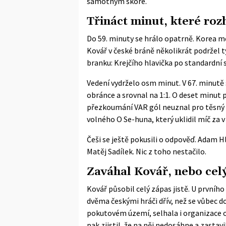
samotným skóre.
Třináct minut, které roz
Do 59. minuty se hrálo opatrně. Korea mě
Kovář v české bráně několikrát podržel tý
branku: Krejčího hlavička po standardní 
Vedení vydrželo osm minut. V 67. minut
obránce a srovnal na 1:1. O deset minut 
přezkoumání VAR gól neuznal pro těsný of
volného O Se-huna, který uklidil míč za v 
Češi se ještě pokusili o odpověď. Adam 
Matěj Sadílek. Nic z toho nestačilo.
Zaváhal Kovář, nebo cel
Kovář působil celý zápas jistě. U prvního
dvěma českými hráči dřív, než se vůbec do
pokutovém území, selhala i organizace 
pak zjistil, že na něj nedosáhne a zastavi