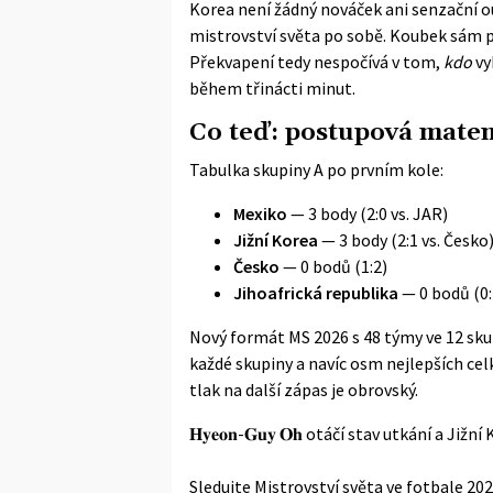
Korea není žádný nováček ani senzační o
mistrovství světa po sobě. Koubek sám p
Překvapení tedy nespočívá v tom,
kdo
vy
během třinácti minut.
Co teď: postupová matem
Tabulka skupiny A po prvním kole:
Mexiko
— 3 body (2:0 vs. JAR)
Jižní Korea
— 3 body (2:1 vs. Česko
Česko
— 0 bodů (1:2)
Jihoafrická republika
— 0 bodů (0:
Nový formát MS 2026 s 48 týmy ve 12 sku
každé skupiny a navíc osm nejlepších cel
tlak na další zápas je obrovský.
𝐇𝐲𝐞𝐨𝐧-𝐆𝐮𝐲 𝐎𝐡 otáčí stav utkání a Jižní
Sledujte Mistrovství světa ve fotbale 20