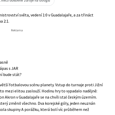
t mezi oblíbené zdroje na Googlu
strovství světa, vedení 1:0 v Guadalajaře, a za třináct
a 2:1.
jasně
ápas s JAR
ní bude stát?
jvětší fotbalovou scénu planety. Vstup do turnaje proti Jižní
sto mezi elitou zaslouží. Hodinu hry to vypadalo nadějně:
dion Akron v Guadalajaře se na chvíli stal českým územím.
který změnil všechno. Dva korejské góly, jeden neuznán
 kola skupiny A porážku, která bolí víc průběhem než