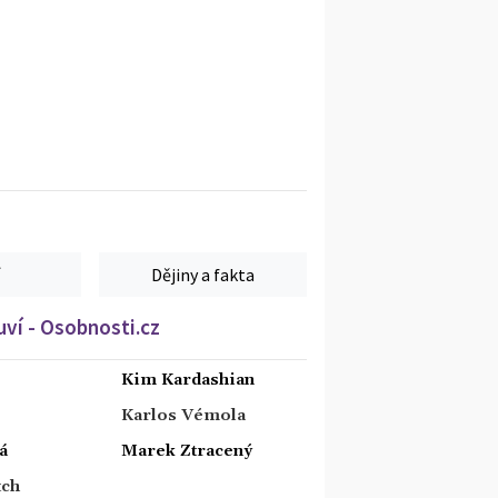
Dějiny a fakta
ví - Osobnosti.cz
Kim Kardashian
Karlos Vémola
á
Marek Ztracený
tch