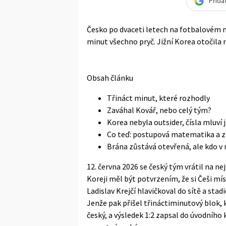
Přida
Česko po dvaceti letech na fotbalovém mi
minut všechno pryč. Jižní Korea otočila n
Obsah článku
Třináct minut, které rozhodly
Zaváhal Kovář, nebo celý tým?
Korea nebyla outsider, čísla mluví 
Co teď: postupová matematika a z
Brána zůstává otevřená, ale kdo v 
12. června 2026 se český tým vrátil na ne
Koreji měl být potvrzením, že si Češi mí
Ladislav Krejčí hlavičkoval do sítě a sta
Jenže pak přišel třináctiminutový blok, 
český, a výsledek 1:2 zapsal do úvodního