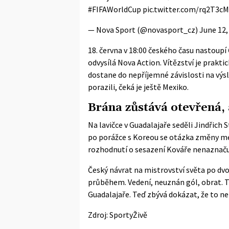
#FIFAWorldCup
pic.twitter.com/rq2T3c
— Nova Sport (@novasport_cz)
June 12,
18. června v 18:00 českého času nastoupí 
odvysílá Nova Action. Vítězství je prakti
dostane do nepříjemné závislosti na výsl
porazili, čeká je ještě Mexiko.
Brána zůstává otevřená, 
Na lavičce v Guadalajaře seděli Jindřich
po porážce s Koreou se otázka změny me
rozhodnutí o sesazení Kováře nenaznačují
Český návrat na mistrovství světa po dv
průběhem. Vedení, neuznán gól, obrat. T
Guadalajaře. Teď zbývá dokázat, že to neb
Zdroj:
SportyŽivě