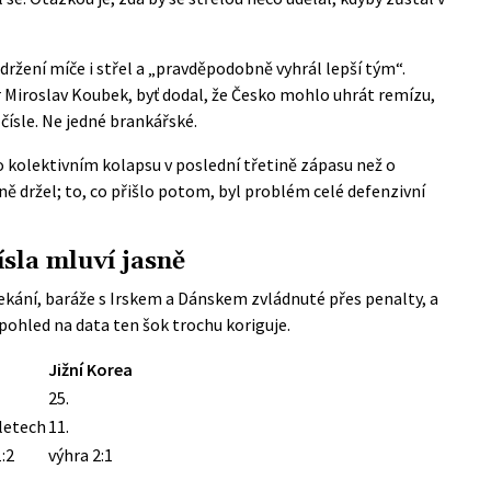
držení míče i střel a „pravděpodobně vyhrál lepší tým“.
r Miroslav Koubek, byť dodal, že Česko mohlo uhrát remízu,
ísle. Ne jedné brankářské.
 o kolektivním kolapsu v poslední třetině zápasu než o
ě držel; to, co přišlo potom, byl problém celé defenzivní
ísla mluví jasně
čekání, baráže s Irskem a Dánskem zvládnuté přes penalty, a
pohled na data ten šok trochu koriguje.
Jižní Korea
25.
 letech
11.
:2
výhra 2:1