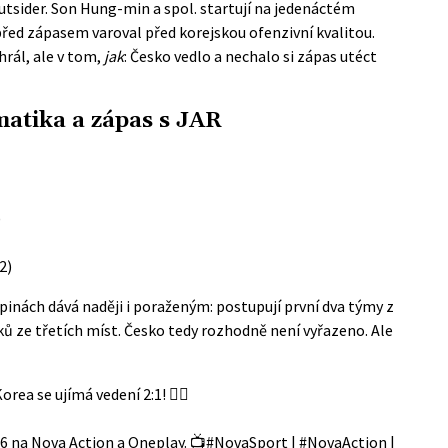
utsider. Son Hung-min a spol. startují na jedenáctém
řed zápasem varoval před korejskou ofenzivní kvalitou.
hrál, ale v tom,
jak
: Česko vedlo a nechalo si zápas utéct
atika a zápas s JAR
)
2)
pinách dává naději i poraženým: postupují první dva týmy z
ků ze třetích míst. Česko tedy rozhodně není vyřazeno. Ale
 Korea se ujímá vedení 2:1! 😮‍💨
26 na Nova Action a Oneplay. 📺
#NovaSport
|
#NovaAction
|