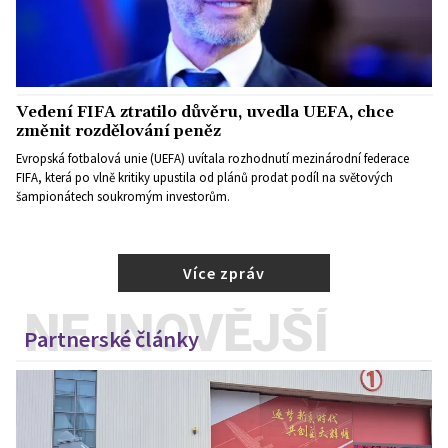
Vedení FIFA ztratilo důvěru, uvedla UEFA, chce
změnit rozdělování peněz
Evropská fotbalová unie (UEFA) uvítala rozhodnutí mezinárodní federace
FIFA, která po vlně kritiky upustila od plánů prodat podíl na světových
šampionátech soukromým investorům.
Více zpráv
NEJNOVĚJŠÍ
Partnerské články