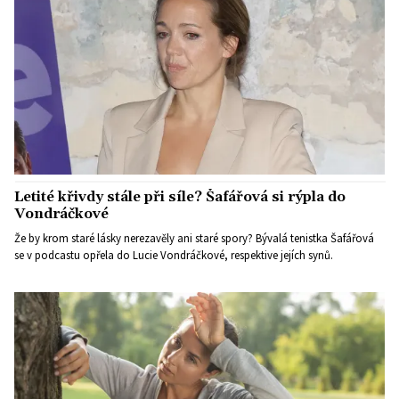
Letité křivdy stále při síle? Šafářová si rýpla do
Vondráčkové
Že by krom staré lásky nerezavěly ani staré spory? Bývalá tenistka Šafářová
se v podcastu opřela do Lucie Vondráčkové, respektive jejích synů.