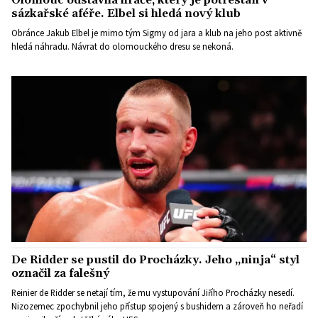
sázkařské aféře. Elbel si hledá nový klub
Obránce Jakub Elbel je mimo tým Sigmy od jara a klub na jeho post aktivně
hledá náhradu. Návrat do olomouckého dresu se nekoná.
De Ridder se pustil do Procházky. Jeho „ninja“ styl
označil za falešný
Reinier de Ridder se netají tím, že mu vystupování Jiřího Procházky nesedí.
Nizozemec zpochybnil jeho přístup spojený s bushidem a zároveň ho neřadí