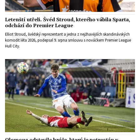
Letenští utřeli. Švéd Stroud, kterého vábila Sparta,
odchází do Premier League
Elliot Stroud, švédský reprezentant a jedna z nejžhavějších skandinávských
komodit léta 2026, podepsal 9. srpna smlouvu s nováčkem Premier League
Hull City.
Olomouc odstavila hráče, který je potrestán v