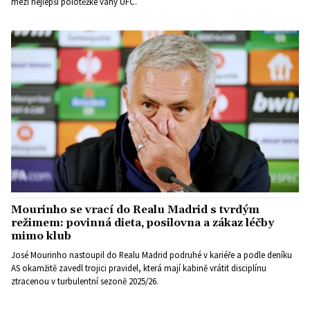
mezi nejlepší polotěžké váhy UFC.
Mourinho se vrací do Realu Madrid s tvrdým
režimem: povinná dieta, posilovna a zákaz léčby
mimo klub
José Mourinho nastoupil do Realu Madrid podruhé v kariéře a podle deníku
AS okamžitě zavedl trojici pravidel, která mají kabině vrátit disciplínu
ztracenou v turbulentní sezoně 2025/26.