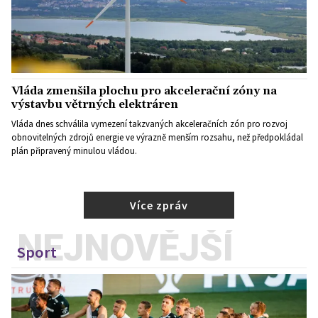
Vláda zmenšila plochu pro akcelerační zóny na
výstavbu větrných elektráren
Vláda dnes schválila vymezení takzvaných akceleračních zón pro rozvoj
obnovitelných zdrojů energie ve výrazně menším rozsahu, než předpokládal
plán připravený minulou vládou.
Více zpráv
NEJNOVĚJŠÍ
Sport