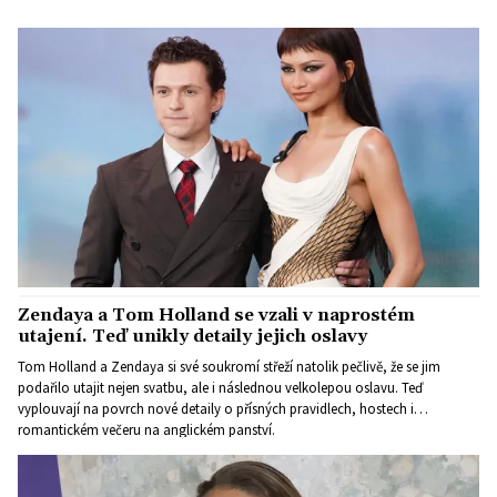
Zendaya a Tom Holland se vzali v naprostém
utajení. Teď unikly detaily jejich oslavy
Tom Holland a Zendaya si své soukromí střeží natolik pečlivě, že se jim
podařilo utajit nejen svatbu, ale i následnou velkolepou oslavu. Teď
vyplouvají na povrch nové detaily o přísných pravidlech, hostech i
romantickém večeru na anglickém panství.