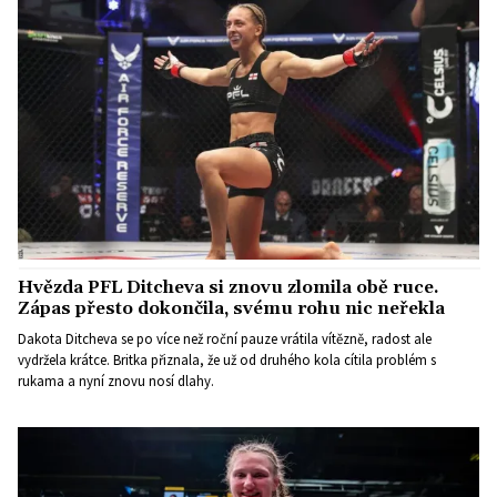
Hvězda PFL Ditcheva si znovu zlomila obě ruce.
Zápas přesto dokončila, svému rohu nic neřekla
Dakota Ditcheva se po více než roční pauze vrátila vítězně, radost ale
vydržela krátce. Britka přiznala, že už od druhého kola cítila problém s
rukama a nyní znovu nosí dlahy.