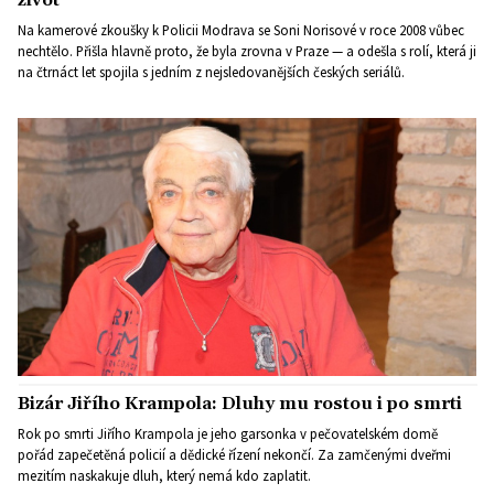
Na kamerové zkoušky k Policii Modrava se Soni Norisové v roce 2008 vůbec
nechtělo. Přišla hlavně proto, že byla zrovna v Praze — a odešla s rolí, která ji
na čtrnáct let spojila s jedním z nejsledovanějších českých seriálů.
Bizár Jiřího Krampola: Dluhy mu rostou i po smrti
Rok po smrti Jiřího Krampola je jeho garsonka v pečovatelském domě
pořád zapečetěná policií a dědické řízení nekončí. Za zamčenými dveřmi
mezitím naskakuje dluh, který nemá kdo zaplatit.