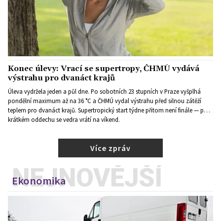
Konec úlevy: Vrací se supertropy, ČHMÚ vydává
výstrahu pro dvanáct krajů
Úleva vydržela jeden a půl dne. Po sobotních 23 stupních v Praze vyšplhá
pondělní maximum až na 36 °C a ČHMÚ vydal výstrahu před silnou zátěží
teplem pro dvanáct krajů. Supertropický start týdne přitom není finále — po
krátkém oddechu se vedra vrátí na víkend.
Více zpráv
NEJNOVĚJŠÍ
Ekonomika