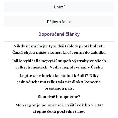
Úmrtí
Dějiny a fakta
Doporučené články
Nikdy nemíchejte tyto dvě tablety proti bolesti.
Častá chyba může skončit krvácením do žaludku
Itálie vyhlásila nejvyšší stupeň výstrahy ve všech
velkých městech. Vedra nepoleví ani v Česku
Lepíte se v horku ke stolu i k židli? Díky
jednoduchému triku vás předloktí konečně
přestanou pálit
Skutečně hloupneme?
McGregor je po operaci. Příští rok ho v UFC
zřejmě čeká poslední tanec