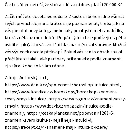
Často vůbec netuší, že sběratelé za ni dnes platí i 20 000 Kč
Začít můžete docela jednoduše. Zkuste si během dne všímat
svých prvních dojmů a krátce si je poznamenat, třeba jak na
vás působil nový kolega nebo jaký pocit jste měli z nabídky,
která zněla až moc dobře. Po pár týdnech se podívejte zpět a
uvidíte, jak často vás vnitřní hlas nasměroval správně. Možná
vás výsledek docela překvapí.
Pokud vás tento obsah zaujal,
přečtěte si také
Jaké partnery přitahujete podle znamení:
zjistěte, koho to k vám táhne
.
Zdroje: Autorský text,
https://www.denik.cz/spolecnost/horoskop-intuice.html,
https://www.kondice.cz/horoskopy/horoskop-znameni-
sesty-smysl-intuice/, https://www.tvguru.cz/znameni-sesty-
smysl/, https://www.dotyk.cz/magazin/intuice-podle-
znameni/, https://ceskaplaneta.net/pobaveni/1261-6-
znameni-zverokruhu-s-nejsilnejsi-intuici-d,
https://irecept.cz/4-znameni-maji-intuici-o-ktere/