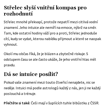
Střelec slyší vnitřní kompas pro
rozhodnutí
Střelec mnohé překvapí, protože nepatří mezi citlivá vodní
znamení. Jeho intuice ale nemíří na emoce, nýbrž na směr.
Tam, kde ostatní hodiny váží pro a proti, Střelec jednoduše
cítí, kudy se vydat, kterou nabídku přijmout a které se naopak
vyhnout.
Okolí mu občas říká, že je blázen a zbytečně riskuje. S
odstupem času se ale často ukáže, že jeho vnitřní hlas měl
pravdu.
Dá se intuice posílit?
Pokud vaše znamení mezi touto čtveřicí nenajdete, nic se
neděje. Intuici má podle astrologů každý z nás, jen ji ne každý
poslouchá a trénuje.
Přečtěte si také:
Češi mají v šuplících tuhle blbůstku z ČSSR.