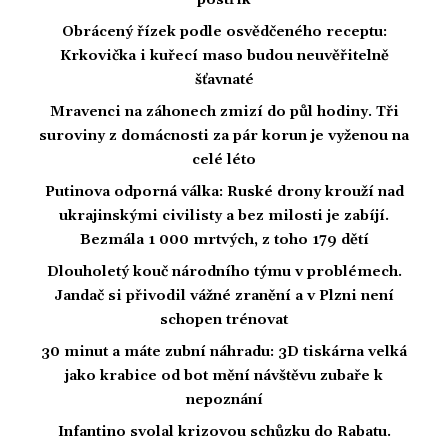
postřik
Obrácený řízek podle osvědčeného receptu:
Krkovička i kuřecí maso budou neuvěřitelně
šťavnaté
Mravenci na záhonech zmizí do půl hodiny. Tři
suroviny z domácnosti za pár korun je vyženou na
celé léto
Putinova odporná válka: Ruské drony krouží nad
ukrajinskými civilisty a bez milosti je zabíjí.
Bezmála 1 000 mrtvých, z toho 179 dětí
Dlouholetý kouč národního týmu v problémech.
Jandač si přivodil vážné zranění a v Plzni není
schopen trénovat
30 minut a máte zubní náhradu: 3D tiskárna velká
jako krabice od bot mění návštěvu zubaře k
nepoznání
Infantino svolal krizovou schůzku do Rabatu.