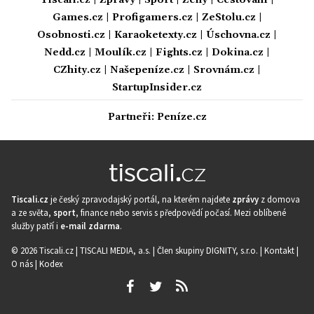
Tiscali.cz
|
Zprávy
|
Sport
|
Ženy
|
Cestování
|
Games.cz
|
Profigamers.cz
|
ZeStolu.cz
|
Osobnosti.cz
|
Karaoketexty.cz
|
Úschovna.cz
|
Nedd.cz
|
Moulík.cz
|
Fights.cz
|
Dokina.cz
|
CZhity.cz
|
Našepeníze.cz
|
Srovnám.cz
|
StartupInsider.cz
Partneři:
Peníze.cz
Tiscali.cz
je český zpravodajský portál, na kterém najdete
zprávy
z domova
a ze světa,
sport
, finance nebo servis s předpovědí počasí. Mezi oblíbené
služby patří i
e-mail zdarma
.
© 2026 Tiscali.cz |
TISCALI MEDIA, a.s.
|
Člen skupiny DIGNITY, s.r.o.
|
Kontakt
|
O nás
|
Kodex