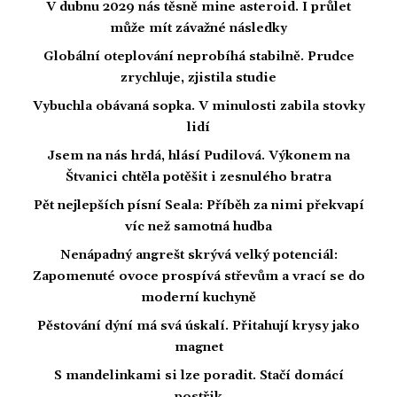
V dubnu 2029 nás těsně mine asteroid. I průlet
může mít závažné následky
Globální oteplování neprobíhá stabilně. Prudce
zrychluje, zjistila studie
Vybuchla obávaná sopka. V minulosti zabila stovky
lidí
Jsem na nás hrdá, hlásí Pudilová. Výkonem na
Štvanici chtěla potěšit i zesnulého bratra
Pět nejlepších písní Seala: Příběh za nimi překvapí
víc než samotná hudba
Nenápadný angrešt skrývá velký potenciál:
Zapomenuté ovoce prospívá střevům a vrací se do
moderní kuchyně
Pěstování dýní má svá úskalí. Přitahují krysy jako
magnet
S mandelinkami si lze poradit. Stačí domácí