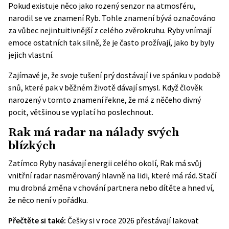
Pokud existuje něco jako rozený senzor na atmosféru,
narodil se ve znamení Ryb. Tohle znamení bývá označováno
za vůbec nejintuitivnější z celého zvěrokruhu. Ryby vnímají
emoce ostatních tak silně, že je často prožívají, jako by byly
jejich vlastní.
Zajímavé je, že svoje tušení prý dostávají i ve spánku v podobě
snů, které pak v běžném životě dávají smysl. Když člověk
narozený v tomto znamení řekne, že má z něčeho divný
pocit, většinou se vyplatí ho poslechnout.
Rak má radar na nálady svých
blízkých
Zatímco Ryby nasávají energii celého okolí, Rak má svůj
vnitřní radar nasměrovaný hlavně na lidi, které má rád. Stačí
mu drobná změna v chování partnera nebo dítěte a hned ví,
že něco není v pořádku.
Přečtěte si také:
Češky si v roce 2026 přestávají lakovat