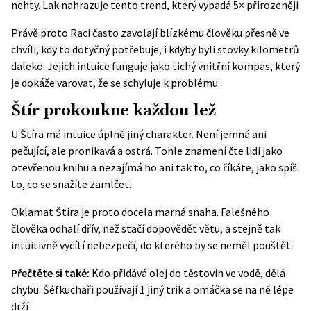
nehty. Lak nahrazuje tento trend, který vypadá 5× přirozeněji
Právě proto Raci často zavolají blízkému člověku přesně ve
chvíli, kdy to dotyčný potřebuje, i kdyby byli stovky kilometrů
daleko. Jejich intuice funguje jako tichý vnitřní kompas, který
je dokáže varovat, že se schyluje k problému.
Štír prokoukne každou lež
U Štíra má intuice úplně jiný charakter. Není jemná ani
pečující, ale pronikavá a ostrá. Tohle znamení čte lidi jako
otevřenou knihu a nezajímá ho ani tak to, co říkáte, jako spíš
to, co se snažíte zamlčet.
Oklamat Štíra je proto docela marná snaha. Falešného
člověka odhalí dřív, než stačí dopovědět větu, a stejně tak
intuitivně vycítí nebezpečí, do kterého by se neměl pouštět.
Přečtěte si také:
Kdo přidává olej do těstovin ve vodě, dělá
chybu. Šéfkuchaři používají 1 jiný trik a omáčka se na ně lépe
drží