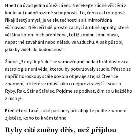
Hned na úvod jedna důležitá věc. Nečekejte žádné věštění z
koule ani nadpřirozené schopnosti. To, čemu astrologové
říkají šestý smysl, je ve skutečnosti spíš mimořádná
všímavost. Někteří lidé prostě zachytí drobné signály, které
většina kolem nich přehlédne, totiž změnu tónu hlasu,
nepatrné zaváhání nebo náladu ve vzduchu. A pak působí,
jako by viděli do budoucnosti.
Žádné „3 dny dopředu“ se samozřejmě nedají brát doslova a
astrologie není věda, kterou by potvrzovaly studie. Přesto se
napříč horoskopy stále dokola objevuje stejná čtveřice
znamení, o které se mluví jako o nejprozíravější. Jsou to
Ryby, Rak, Štír a Střelec. Pojďme se podívat, čím to u každého
z nich je.
Přečtěte si také:
Jaké partnery přitahujete podle znamení:
zjistěte, koho to k vám táhne
Ryby cítí změny dřív, než přijdou