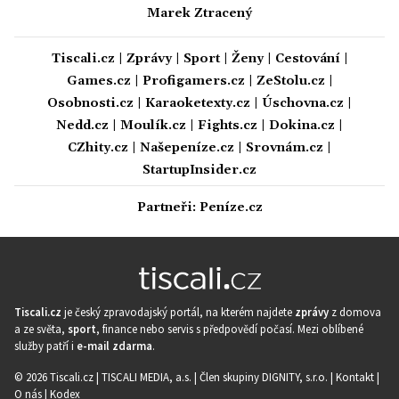
Marek Ztracený
Tiscali.cz
|
Zprávy
|
Sport
|
Ženy
|
Cestování
|
Games.cz
|
Profigamers.cz
|
ZeStolu.cz
|
Osobnosti.cz
|
Karaoketexty.cz
|
Úschovna.cz
|
Nedd.cz
|
Moulík.cz
|
Fights.cz
|
Dokina.cz
|
CZhity.cz
|
Našepeníze.cz
|
Srovnám.cz
|
StartupInsider.cz
Partneři:
Peníze.cz
Tiscali.cz
je český zpravodajský portál, na kterém najdete
zprávy
z domova
a ze světa,
sport
, finance nebo servis s předpovědí počasí. Mezi oblíbené
služby patří i
e-mail zdarma
.
© 2026 Tiscali.cz |
TISCALI MEDIA, a.s.
|
Člen skupiny DIGNITY, s.r.o.
|
Kontakt
|
O nás
|
Kodex