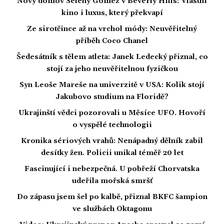
Nový domov Seleny Gomez v Beverly Hills: Vlastní
kino i luxus, který překvapí
Ze sirotčince až na vrchol módy: Neuvěřitelný
příběh Coco Chanel
Šedesátník s tělem atleta: Janek Ledecký přiznal, co
stojí za jeho neuvěřitelnou fyzičkou
Syn Leoše Mareše na univerzitě v USA: Kolik stojí
Jakubovo studium na Floridě?
Ukrajinští vědci pozorovali u Měsíce UFO. Hovoří
o vyspělé technologii
Kronika sériových vrahů: Nenápadný dělník zabil
desítky žen. Policii unikal téměř 20 let
Fascinující i nebezpečná. U pobřeží Chorvatska
udeřila mořská smršť
Do zápasu jsem šel po kalbě, přiznal BKFC šampion
ve službách Oktagonu