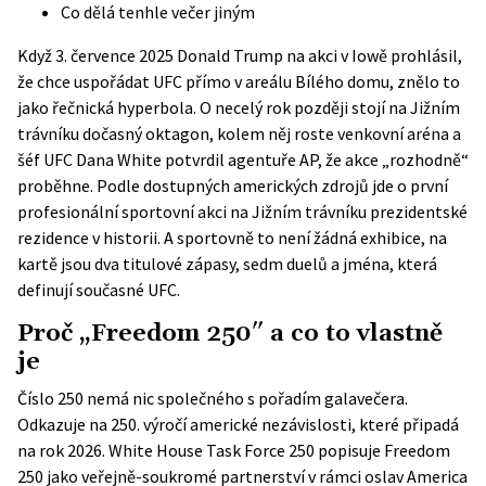
Co dělá tenhle večer jiným
Když 3. července 2025 Donald Trump na akci v Iowě prohlásil,
že chce uspořádat UFC přímo v areálu Bílého domu, znělo to
jako řečnická hyperbola. O necelý rok později stojí na Jižním
trávníku dočasný oktagon, kolem něj roste venkovní aréna a
šéf UFC Dana White potvrdil agentuře AP, že akce „rozhodně“
proběhne. Podle dostupných amerických zdrojů jde o první
profesionální sportovní akci na Jižním trávníku prezidentské
rezidence v historii. A sportovně to není žádná exhibice, na
kartě jsou dva titulové zápasy, sedm duelů a jména, která
definují současné UFC.
Proč „Freedom 250″ a co to vlastně
je
Číslo 250 nemá nic společného s pořadím galavečera.
Odkazuje na 250. výročí americké nezávislosti, které připadá
na rok 2026.
White House Task Force 250
popisuje Freedom
250 jako veřejně-soukromé partnerství v rámci oslav America