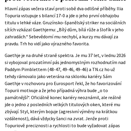
Hlavní zápas večera staví proti sobě dva odlišné příběhy. Ilia
Topuria vstupuje s bilancí 17-0 a jde o jeho první obhajobu
titulu v lehké váze. Gruzínsko-španělský striker na sociálních
sítích vzkázal Gaethjemu: „Bílý dům, bílá růže a šlofík v jeho
zahradách.“ Sebevědomí mu nechybí, a kurzy mu dávají za
pravdu. Trh ho vidí jako výrazného favorita.
Gaethje je na druhé straně spektra. Je mu 37 let, v lednu 2026
si vybojoval prozatímní pás jednomyslným rozhodnutím nad
Paddym Pimblettem (48-47, 49-46, 49-46) a
TN.cz
ho už
tehdy rámovalo jako veterána na sklonku kariéry. Sám
Gaethje v rozhovoru pro Eurosport řekl, že ho favorizování
Topurii motivuje a že jeho případná výhra bude „o to
památnější“. Oficiálně konec kariéry neoznámil, ale reálně
jde o jedno z posledních velkých titulových oken, které mu
zbývají. Styl, kterým bojuje (agresivní výměny na krátkou
vzdálenost), dává vždycky šanci na zvrat. Jenže proti
Topuriově preciznosti a rychlosti to bude vyžadovat zápas