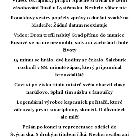
Video: Ukrajinský prapor Apache srovnal se zemí
zásobování Rusů u Lysičansku. Nezbylo vůbec nic
Ronaldovy sestry popřely zprávy o dnešní svatbě na
Madeiře: Žádné datum neexistuje
Video: Dron trefil nabitý Grad přímo do munice.
Rusové se na nic nezmohli, sotva si zachránili holé
životy
14 minut se hrálo, dvě hodiny se čekalo. Salcburk
rozhodl v 88. minutě zápas, který připomínal
brouzdaliště
Gavi si po zisku titulu mistrů světa obarvil vlasy
narůžovo. Splnil tím sázku s fanoušky
Legendární výrobce kapesních počítačů, které
válcovaly první smartphony, skončil. O důvodech
ale mlčí
Pešán po konci u reprezentace odešel do
Švýcarska. S druhým titulem říká: Nechci svatbu ani