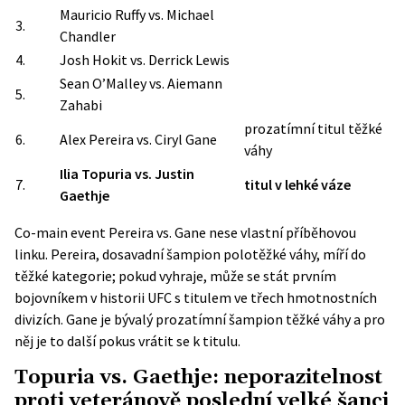
Mauricio Ruffy vs. Michael
3.
Chandler
4.
Josh Hokit vs. Derrick Lewis
Sean O’Malley vs. Aiemann
5.
Zahabi
prozatímní titul těžké
6.
Alex Pereira vs. Ciryl Gane
váhy
Ilia Topuria vs. Justin
7.
titul v lehké váze
Gaethje
Co-main event Pereira vs. Gane nese vlastní příběhovou
linku. Pereira, dosavadní šampion polotěžké váhy, míří do
těžké kategorie; pokud vyhraje, může se stát prvním
bojovníkem v historii UFC s titulem ve třech hmotnostních
divizích. Gane je bývalý prozatímní šampion těžké váhy a pro
něj je to další pokus vrátit se k titulu.
Topuria vs. Gaethje: neporazitelnost
proti veteránově poslední velké šanci