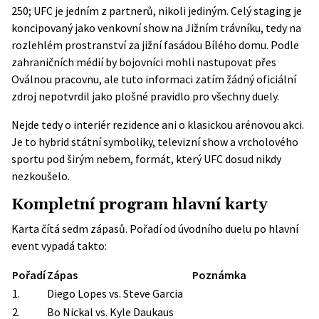
250; UFC je jedním z partnerů, nikoli jediným. Celý staging je
koncipovaný jako venkovní show na Jižním trávníku, tedy na
rozlehlém prostranství za jižní fasádou Bílého domu. Podle
zahraničních médií by bojovníci mohli nastupovat přes
Oválnou pracovnu, ale tuto informaci zatím žádný oficiální
zdroj nepotvrdil jako plošné pravidlo pro všechny duely.
Nejde tedy o interiér rezidence ani o klasickou arénovou akci.
Je to hybrid státní symboliky, televizní show a vrcholového
sportu pod širým nebem, formát, který UFC dosud nikdy
nezkoušelo.
Kompletní program hlavní karty
Karta čítá sedm zápasů. Pořadí od úvodního duelu po hlavní
event vypadá takto:
Pořadí
Zápas
Poznámka
1.
Diego Lopes vs. Steve Garcia
2.
Bo Nickal vs. Kyle Daukaus