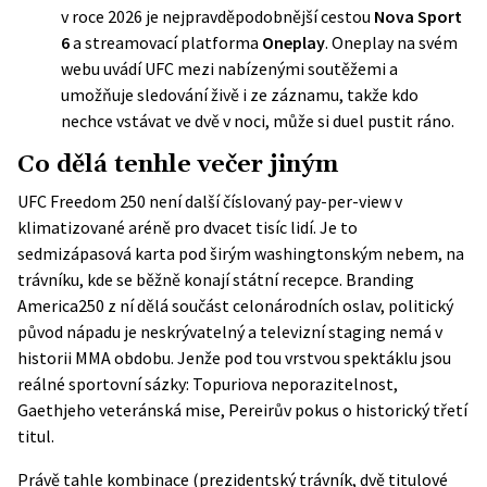
v roce 2026 je nejpravděpodobnější cestou
Nova Sport
6
a streamovací platforma
Oneplay
. Oneplay na svém
webu uvádí UFC mezi nabízenými soutěžemi a
umožňuje sledování živě i ze záznamu, takže kdo
nechce vstávat ve dvě v noci, může si duel pustit ráno.
Co dělá tenhle večer jiným
UFC Freedom 250 není další číslovaný pay-per-view v
klimatizované aréně pro dvacet tisíc lidí. Je to
sedmizápasová karta pod širým washingtonským nebem, na
trávníku, kde se běžně konají státní recepce. Branding
America250 z ní dělá součást celonárodních oslav, politický
původ nápadu je neskrývatelný a televizní staging nemá v
historii MMA obdobu. Jenže pod tou vrstvou spektáklu jsou
reálné sportovní sázky: Topuriova neporazitelnost,
Gaethjeho veteránská mise, Pereirův pokus o historický třetí
titul.
Právě tahle kombinace (prezidentský trávník, dvě titulové