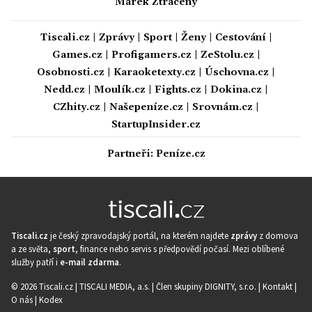
Marek Ztracený
Tiscali.cz
|
Zprávy
|
Sport
|
Ženy
|
Cestování
|
Games.cz
|
Profigamers.cz
|
ZeStolu.cz
|
Osobnosti.cz
|
Karaoketexty.cz
|
Úschovna.cz
|
Nedd.cz
|
Moulík.cz
|
Fights.cz
|
Dokina.cz
|
CZhity.cz
|
Našepeníze.cz
|
Srovnám.cz
|
StartupInsider.cz
Partneři:
Peníze.cz
Tiscali.cz
je český zpravodajský portál, na kterém najdete
zprávy
z domova
a ze světa,
sport
, finance nebo servis s předpovědí počasí. Mezi oblíbené
služby patří i
e-mail zdarma
.
© 2026 Tiscali.cz |
TISCALI MEDIA, a.s.
|
Člen skupiny DIGNITY, s.r.o.
|
Kontakt
|
O nás
|
Kodex