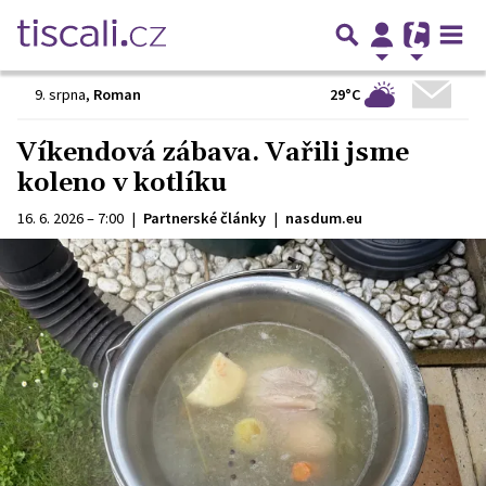
29°C
9. srpna
,
Roman
Víkendová zábava. Vařili jsme
koleno v kotlíku
16. 6. 2026 – 7:00
|
Partnerské články
|
nasdum.eu