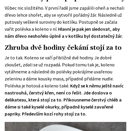
Vůbec nic složitého. V první řadě jsme zapálili oheň a nechali
dřevo lehce shořet, aby se vytvořil pořádný žár. Následně už
putovaly veškeré suroviny do kotlíku. Postupně se začala
vařit polévka a koleno v ní.
Hlavní je pak jen sledovat, aby
nám dřevo neshořelo úplně a v kotlíku byl dostatečný žár.
Zhruba dvě hodiny čekání stojí za to
Je to tak. Koleno se vaří přibližně dvě hodiny. Je dobré
zkoušet, zdali se už rozpadá. Pokud tomu tak je, koleno
vytáhneme a následně do polévky pokrájíme uvařenou
zeleninu a dáme kousky masa, případně přidáme nudle.
Polévka je hotová a koleno také.
Když se k němu ještě navíc
nastrouhá, čerstvý křen, není co řešit. Jde doslova o
delikatesu, která stojí za to. Přikousneme čerstvý chléb a
dáme si také kyselé okurky, případně kyselé zavařené
papriky. Především kozí rohy stojí za to.