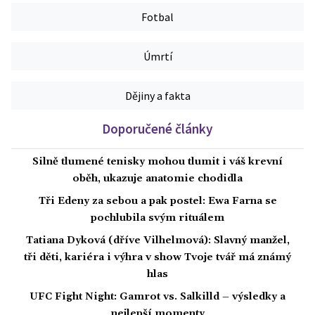
Fotbal
Úmrtí
Dějiny a fakta
Doporučené články
Silně tlumené tenisky mohou tlumit i váš krevní
oběh, ukazuje anatomie chodidla
Tři Edeny za sebou a pak postel: Ewa Farna se
pochlubila svým rituálem
Tatiana Dyková (dříve Vilhelmová): Slavný manžel,
tři děti, kariéra i výhra v show Tvoje tvář má známý
hlas
UFC Fight Night: Gamrot vs. Salkilld – výsledky a
nejlepší momenty