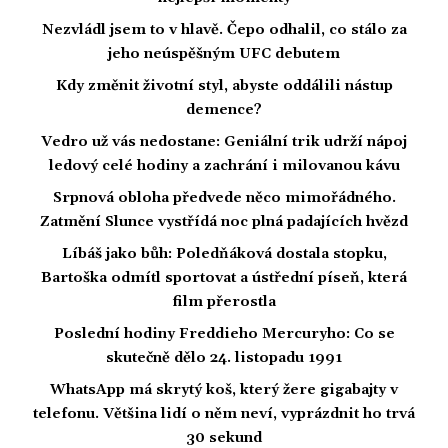
Nezvládl jsem to v hlavě. Čepo odhalil, co stálo za
jeho neúspěšným UFC debutem
Kdy změnit životní styl, abyste oddálili nástup
demence?
Vedro už vás nedostane: Geniální trik udrží nápoj
ledový celé hodiny a zachrání i milovanou kávu
Srpnová obloha předvede něco mimořádného.
Zatmění Slunce vystřídá noc plná padajících hvězd
Líbáš jako bůh: Poledňáková dostala stopku,
Bartoška odmítl sportovat a ústřední píseň, která
film přerostla
Poslední hodiny Freddieho Mercuryho: Co se
skutečně dělo 24. listopadu 1991
WhatsApp má skrytý koš, který žere gigabajty v
telefonu. Většina lidí o něm neví, vyprázdnit ho trvá
30 sekund