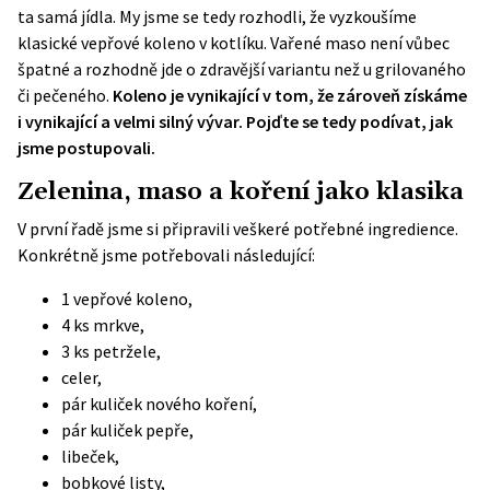
ta samá jídla. My jsme se tedy rozhodli, že vyzkoušíme
klasické vepřové koleno v kotlíku. Vařené maso není vůbec
špatné a rozhodně jde o zdravější variantu než u grilovaného
či pečeného.
Koleno je vynikající v tom, že zároveň získáme
i vynikající a velmi silný vývar. Pojďte se tedy podívat, jak
jsme postupovali.
Zelenina, maso a koření jako klasika
V první řadě jsme si připravili veškeré potřebné ingredience.
Konkrétně jsme potřebovali následující:
1 vepřové koleno,
4 ks mrkve,
3 ks petržele,
celer,
pár kuliček nového koření,
pár kuliček pepře,
libeček,
bobkové listy,