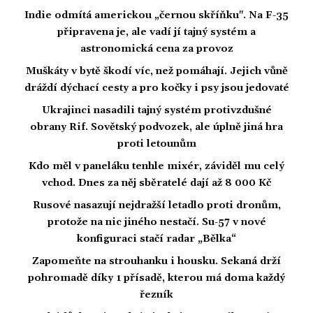
Indie odmítá americkou „černou skříňku". Na F-35
připravena je, ale vadí jí tajný systém a
astronomická cena za provoz
Muškáty v bytě škodí víc, než pomáhají. Jejich vůně
dráždí dýchací cesty a pro kočky i psy jsou jedovaté
Ukrajinci nasadili tajný systém protivzdušné
obrany Rif. Sovětský podvozek, ale úplně jiná hra
proti letounům
Kdo měl v paneláku tenhle mixér, záviděl mu celý
vchod. Dnes za něj sběratelé dají až 8 000 Kč
Rusové nasazují nejdražší letadlo proti dronům,
protože na nic jiného nestačí. Su-57 v nové
konfiguraci stačí radar „Bělka“
Zapomeňte na strouhanku i housku. Sekaná drží
pohromadě díky 1 přísadě, kterou má doma každý
řezník