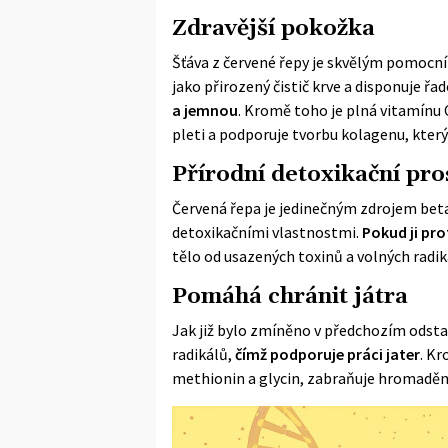
Zdravější pokožka
Šťáva z červené řepy je skvělým pomocník
jako přirozený čistič krve a disponuje ř
a jemnou
. Kromě toho je plná vitamínu 
pleti a podporuje tvorbu kolagenu, který
Přírodní detoxikační pr
Červená řepa je jedinečným zdrojem beta
detoxikačními vlastnostmi.
Pokud ji pr
tělo od usazených toxinů a volných radik
Pomáhá chránit játra
Jak již bylo zmíněno v předchozím odstavc
radikálů,
čímž podporuje práci jater
. Kr
methionin a glycin, zabraňuje hromadění