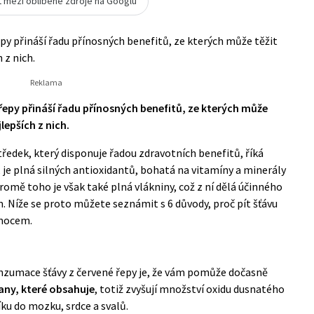
t mezi oblíbené zdroje na Googlu
py přináší řadu přínosných benefitů, ze kterých může těžit
 z nich.
epy přináší řadu přínosných benefitů, ze kterých může
lepších z nich.
středek, který disponuje řadou zdravotních benefitů, říká
, je plná silných antioxidantů, bohatá na vitamíny a minerály
Kromě toho je však také plná vlákniny, což z ní dělá účinného
. Níže se proto můžete seznámit s 6 důvody, proč pít šťávu
emocem.
nzumace šťávy z červené řepy je, že vám pomůže dočasně
any, které obsahuje
, totiž zvyšují množství oxidu dusnatého
íku do mozku, srdce a svalů.