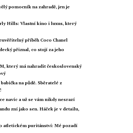
kvělý pomocník na zahradě, jen je
Hills: Vlastní kino i luxus, který
euvěřitelný příběh Coco Chanel
ecký přiznal, co stojí za jeho
M, který má nahradit československý
ový
babička na půdě. Sběratelé z
č
žíce navíc a už se vám nikdy nesrazí
andu zní jako sen. Háček je v detailu,
 atletickém puritánství: Mé pozadí