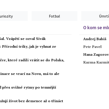
uriozity
Fotbal
Úmrtí
O kom se mlu
al. Vzápětí se ozval Sivák
Andrej Babiš
Přírodní triky, jak je vyhnat ze
Petr Pavel
Hana Zagorov
ce, které radili vrátit se do Polska,
Kazma Kazmi
dinace se vrací na Novu, má to ale
ad přes svižné rytmy po temnější
žují život bez demence až o třináct