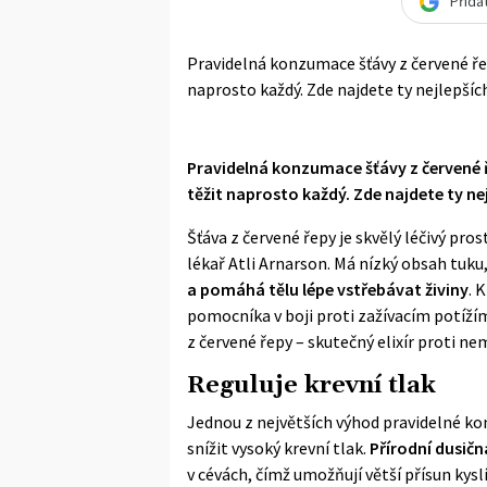
Přida
Pravidelná konzumace šťávy z červené ře
naprosto každý. Zde najdete ty nejlepších
Pravidelná konzumace šťávy z červené ř
těžit naprosto každý. Zde najdete ty nej
Šťáva z červené řepy je skvělý léčivý pro
lékař
Atli Arnarson
. Má nízký obsah tuku
a pomáhá tělu lépe vstřebávat živiny
. 
pomocníka v boji proti zažívacím potížím
z červené řepy – skutečný elixír proti n
Reguluje krevní tlak
Jednou z největších výhod pravidelné ko
snížit vysoký krevní tlak.
Přírodní dusičn
v cévách, čímž umožňují větší přísun kysl