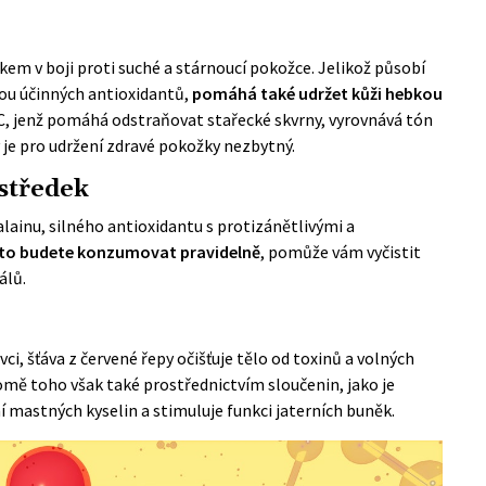
em v boji proti suché a stárnoucí pokožce. Jelikož působí
adou účinných antioxidantů,
pomáhá také udržet kůži hebkou
C, jenž pomáhá odstraňovat stařecké skvrny, vyrovnává tón
 je pro udržení zdravé pokožky nezbytný.
ostředek
lainu, silného antioxidantu s protizánětlivými a
oto budete konzumovat pravidelně
, pomůže vám vyčistit
álů.
i, šťáva z červené řepy očišťuje tělo od toxinů a volných
omě toho však také prostřednictvím sloučenin, jako je
 mastných kyselin a stimuluje funkci jaterních buněk.