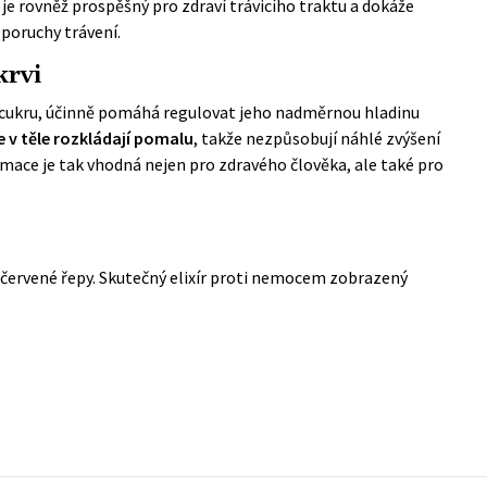
ý je rovněž prospěšný pro zdraví trávicího traktu a dokáže
 poruchy trávení.
krvi
 cukru, účinně pomáhá regulovat jeho nadměrnou hladinu
se v těle rozkládají pomalu
, takže nezpůsobují náhlé zvýšení
zumace je tak vhodná nejen pro zdravého člověka, ale také pro
 červené řepy. Skutečný elixír proti nemocem
zobrazený