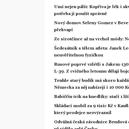
Umí nejen pálit: Kopřiva je lék i s
potřeba ji použít správně
Nový domov Seleny Gomez v Beverly 
překvapí
Ze sirotčince až na vrchol módy: N
Šedesátník s tělem atleta: Janek Led
neuvěřitelnou fyzičkou
Rusové poprvé vzlétli s Jakem-130
L-39. Z cvičného letounu dělají boj
Tenhle starý budík má skoro každá 
Německa za něj nabízejí i 10 000 K
Babiččin trik na knedlíky: stačí 1 l
Skládací mobil za 9 tisíc Kč v Kaufl
který prodejce nezvýraznil
Odvážná česká závodnice Bendová o
už vidělo celé Česko