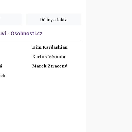
Dějiny a fakta
ví - Osobnosti.cz
Kim Kardashian
Karlos Vémola
á
Marek Ztracený
tch