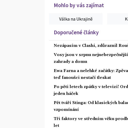
Mohlo by vás zajímat
Válka na Ukrajině
K
Doporučené články
Nezápasím v Clashi, zdůraznil Rouš
Vosy jsou v srpnu nejnebezpečnější: 
zahrady a domu
Ewa Farna a nelehké začátky: Zpěvač
teď fanoušci nestačí tleskat
Po pěti letech zpátky v televizi! Or
jeden háček
Pět tváří Stinga: Od klasických bal
vzpomínání
Tři faktory ve středním věku prodlu
let