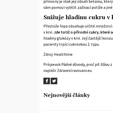
přínosný je však její obsah betainu, kter
vám pomoci vyléčit zažívací potíže a jiné
Snižuje hladinu cukru v 
Přestože řepa obsahuje určité množství
v krvi.
Jde totiž o přírodní cukry, které 
hladiny glukózy v krvi. Její častější kon
pacienty trpící cukrovkou 2. typu.
Zdroj:
Healthline
Príspevok
Pádné důvody, proč pít šťávu z
najskôr
Zdravestravovani.eu
.
Nejnovější články